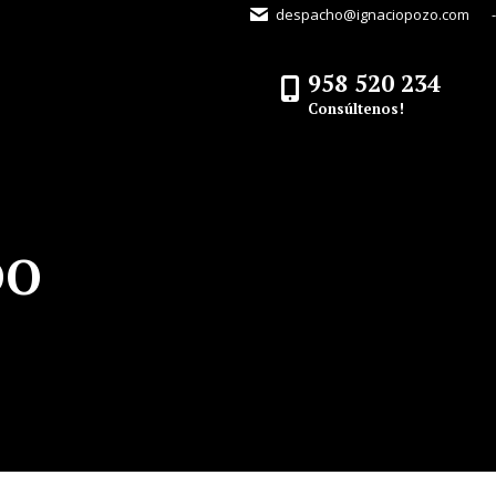
despacho@ignaciopozo.com
-
958 520 234
Consúltenos!
DO