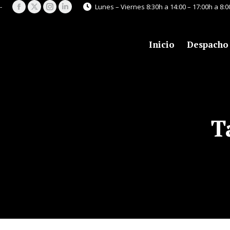
-
Lunes – Viernes 8:30h a 14:00 – 17:00h a 8:
Facebook
X
Instagram
Linkedin
page
page
page
page
opens
opens
opens
opens
Inicio
Despacho
in
in
in
in
new
new
new
new
window
window
window
window
T